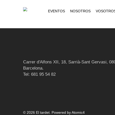
Skip
to
EVENTOS
NOSOTROS
VOSOTRO
main
content
Carrer d'Alfons XII, 18, Sarrià-Sant Gervasi, 08
Barcelona.
Tel: 681 95 54 82
© 2026 El tardet.
Powered by
Atomic4