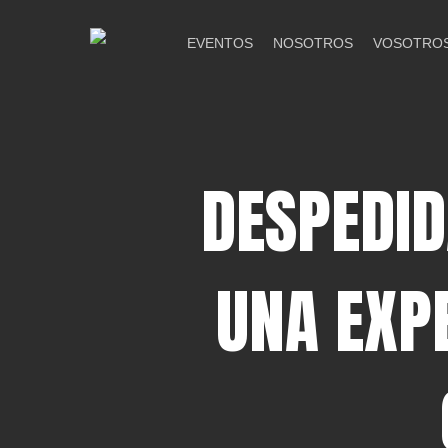
Skip
to
EVENTOS
NOSOTROS
VOSOTRO
main
content
DESPEDID
UNA EXPE